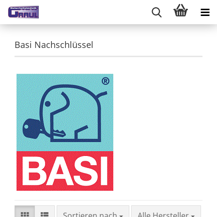
Basi Nachschlüssel
Sortieren nach
Sortieren nach
Alle Hersteller