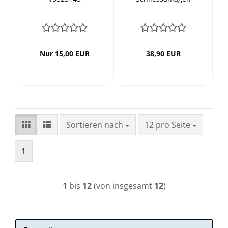
Nur 15,00 EUR
38,90 EUR
Sortieren nach
pro Seite
Sortieren nach
12 pro Seite
1
1
bis
12
(von insgesamt
12
)