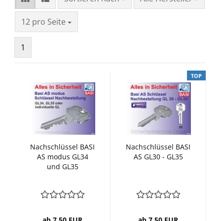
pro Seite
12 pro Seite
1
TOP
Nachschlüssel BASI
Nachschlüssel BASI
AS modus GL34
AS GL30 - GL35
und GL35
ab 7,50 EUR
ab 7,50 EUR