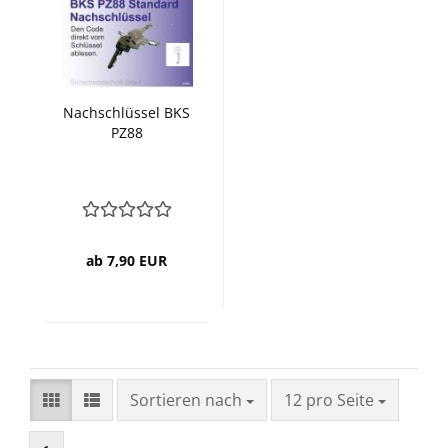
Nachschlüssel BKS
PZ88
ab 7,90 EUR
Sortieren nach
pro Seite
Sortieren nach
12 pro Seite