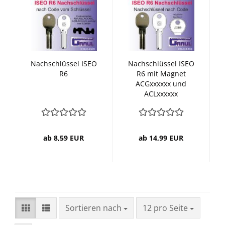
Nachschlüssel ISEO
Nachschlüssel ISEO
R6
R6 mit Magnet
ACGxxxxxx und
ACLxxxxxx
ab 8,59 EUR
ab 14,99 EUR
Sortieren nach
pro Seite
Sortieren nach
12 pro Seite