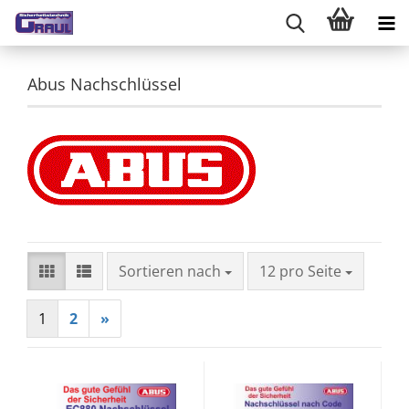
Abus Nachschlüssel
Sortieren nach
pro Seite
Sortieren nach
12 pro Seite
1
2
»