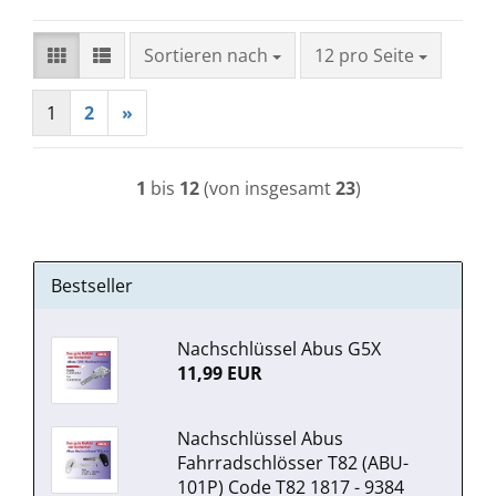
Sortieren nach
pro Seite
Sortieren nach
12 pro Seite
1
2
»
1
bis
12
(von insgesamt
23
)
Bestseller
Nachschlüssel Abus G5X
11,99 EUR
Nachschlüssel Abus
Fahrradschlösser T82 (ABU-
101P) Code T82 1817 - 9384