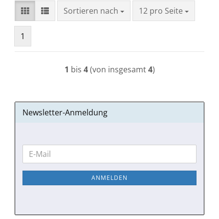
Sortieren nach
pro Seite
Sortieren nach
12 pro Seite
1
1
bis
4
(von insgesamt
4
)
Newsletter-Anmeldung
WEITER
E-
ZUR
Mail
NEWSLETTER-
ANMELDEN
ANMELDUNG