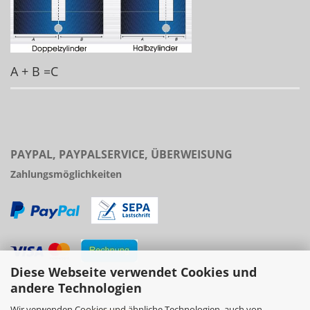
A + B =C
PAYPAL, PAYPALSERVICE, ÜBERWEISUNG
Zahlungsmöglichkeiten
Diese Webseite verwendet Cookies und
Versand
andere Technologien
Wir verwenden Cookies und ähnliche Technologien, auch von