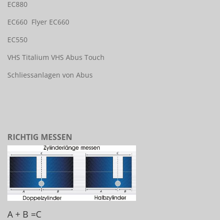
EC880
EC660
Flyer EC660
EC550
VHS Titalium
VHS Abus Touch
Schliessanlagen von Abus
RICHTIG MESSEN
A + B =C