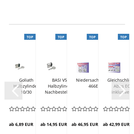
P
TOP
TOP
TOP
TOP
ldrehhilfe
Goliath
BASI V50
Niedersachsenschloß
Gleichschlie
 Basi
Halbzylinder
Halbzylinder
466ER/60
Abus EC8
10/30
Nachbestellung
inklusive 
ab 6,89 EUR
ab 14,95 EUR
ab 46,95 EUR
ab 42,99 EUR