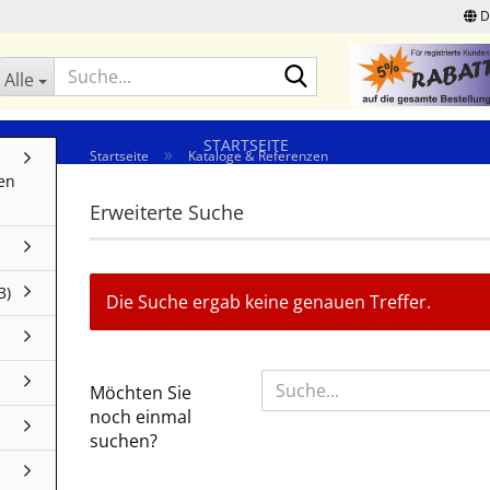
D
Suche...
Alle
STARTSEITE
»
Startseite
Kataloge & Referenzen
en
Erweiterte Suche
3)
Die Suche ergab keine genauen Treffer.
MÖCHTEN
Möchten Sie
SIE
noch einmal
NOCH
suchen?
EINMAL
SUCHEN?