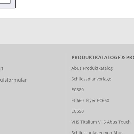
PRODUKTKATALOGE & PR
en
Abus Produktkatalog
Schliessplanvorlage
ufsformular
EC880
EC660
Flyer EC660
EC550
VHS Titalium
VHS Abus Touch
Schliessanlagen von Abus