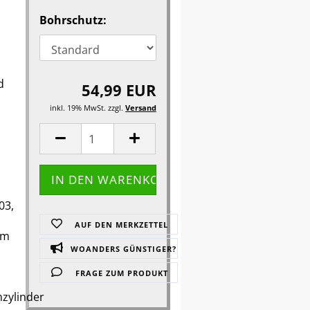
Bohrschutz:
d
54,99 EUR
inkl. 19% MwSt. zzgl.
Versand
s
03,
AUF DEN MERKZETTEL
em
WOANDERS GÜNSTIGER?
FRAGE ZUM PRODUKT
nzylinder