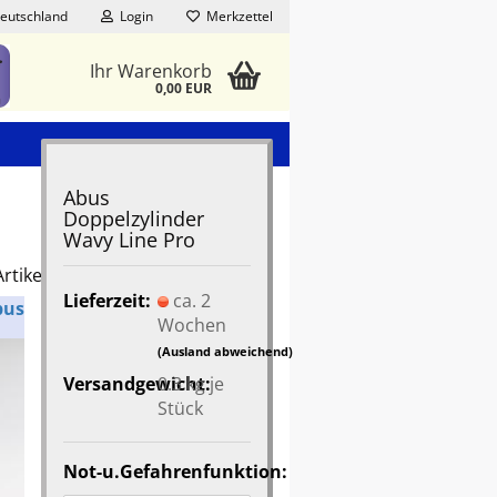
eutschland
Login
Merkzettel
Ihr Warenkorb
0,00 EUR
Abus
Doppelzylinder
Wavy Line Pro
rtikel in dieser Kategorie
Lieferzeit:
ca. 2
bus
Wochen
(Ausland abweichend)
Versandgewicht:
0.3
kg je
Stück
Not-u.Gefahrenfunktion: