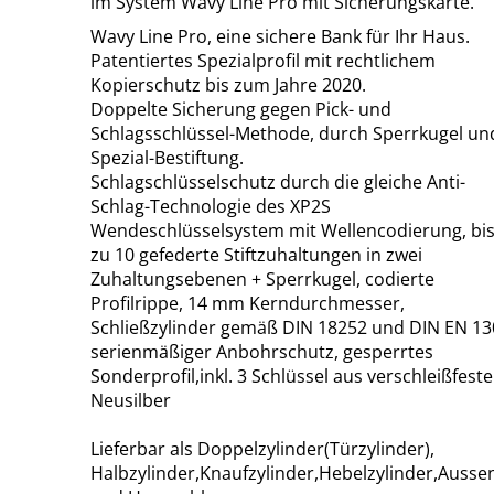
im System Wavy Line Pro mit Sicherungskarte.
Wavy Line Pro, eine sichere Bank für Ihr Haus.
Patentiertes Spezialprofil mit rechtlichem
Kopierschutz bis zum Jahre 2020.
Doppelte Sicherung gegen Pick- und
Schlagsschlüssel-Methode, durch Sperrkugel un
Spezial-Bestiftung.
Schlagschlüsselschutz durch die gleiche Anti-
Schlag-Technologie des XP2S
Wendeschlüsselsystem mit Wellencodierung, bi
zu 10 gefederte Stiftzuhaltungen in zwei
Zuhaltungsebenen + Sperrkugel, codierte
Profilrippe, 14 mm Kerndurchmesser,
Schließzylinder gemäß DIN 18252 und DIN EN 13
serienmäßiger Anbohrschutz, gesperrtes
Sonderprofil,inkl. 3 Schlüssel aus verschleißfest
Neusilber
Lieferbar als Doppelzylinder(Türzylinder),
Halbzylinder,Knaufzylinder,Hebelzylinder,Ausse