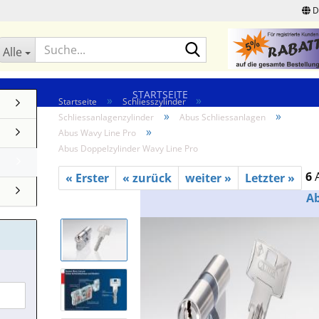
D
Suche...
Alle
STARTSEITE
»
»
Startseite
Schliesszylinder
»
»
Schliessanlagenzylinder
Abus Schliessanlagen
»
Abus Wavy Line Pro
Abus Doppelzylinder Wavy Line Pro
6
A
« Erster
« zurück
weiter »
Letzter »
A