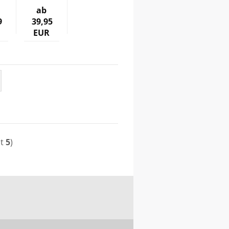
ab
9
39,95
EUR
mt
5
)