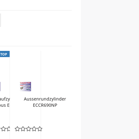
TOP
ufzylinder
Aussenrundzylinder
bus EC660
ECCR690NP