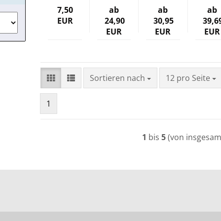
7,50
ab
ab
ab
EUR
24,90
30,95
39,6
EUR
EUR
EUR
Sortieren nach
pro Seite
Sortieren nach
12 pro Seite
1
1
bis
5
(von insgesa