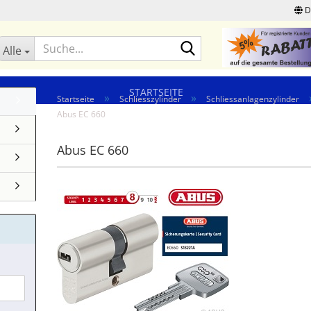
D
Suche...
Alle
STARTSEITE
»
»
Startseite
Schliesszylinder
Schliessanlagenzylinder
Abus EC 660
Abus EC 660