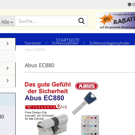
D
Suche...
Alle
STARTSEITE
»
»
Startseite
Schliesszylinder
Schliessanlagenzylinder
Abus EC880
Abus EC880
80