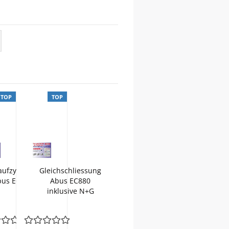
TOP
TOP
ufzylinder
Gleichschliessung
bus EC880
Abus EC880
inklusive N+G