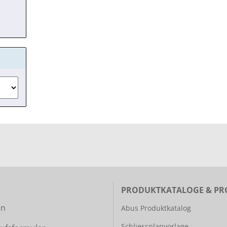
PRODUKTKATALOGE & PR
en
Abus Produktkatalog
Schliessplanvorlage