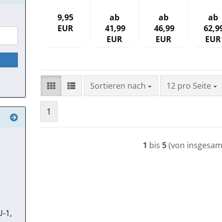
9,95
ab
ab
ab
EUR
41,99
46,99
62,9
EUR
EUR
EUR
Sortieren nach
pro Seite
Sortieren nach
12 pro Seite
1
1
bis
5
(von insgesa
U-1,