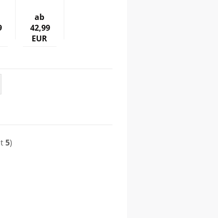
ab
9
42,99
EUR
mt
5
)