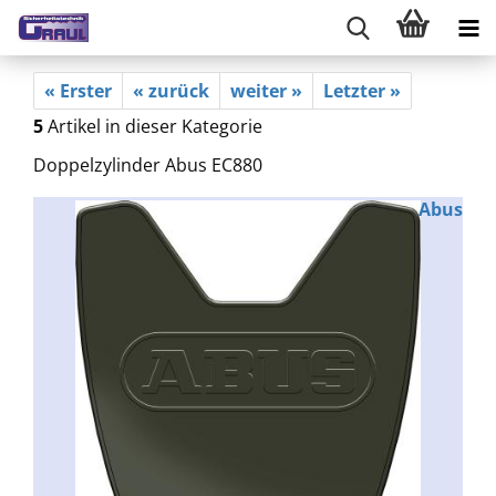
« Erster
« zurück
weiter »
Letzter »
5
Artikel in dieser Kategorie
Doppelzylinder Abus EC880
Abus