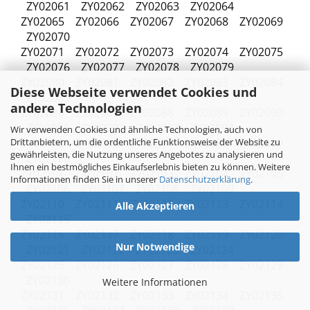
ZY02061 ZY02062 ZY02063 ZY02064
ZY02065 ZY02066 ZY02067 ZY02068 ZY02069
ZY02070
ZY02071 ZY02072 ZY02073 ZY02074 ZY02075
ZY02076 ZY02077 ZY02078 ZY02079
ZY02080 ZY02081 ZY02082 ZY02083 ZY02084
Diese Webseite verwendet Cookies und
ZY02085
andere Technologien
ZY02086 ZY02087 ZY02088 ZY02089 ZY02090
ZY02091 ZY02092 ZY02093 ZY02094
Wir verwenden Cookies und ähnliche Technologien, auch von
Drittanbietern, um die ordentliche Funktionsweise der Website zu
ZY02095 ZY02096 ZY02097 ZY02098 ZY02099
gewährleisten, die Nutzung unseres Angebotes zu analysieren und
ZY02100
Ihnen ein bestmögliches Einkaufserlebnis bieten zu können. Weitere
ZY02101 ZY02102 ZY02103 ZY02104 ZY02105
Informationen finden Sie in unserer
Datenschutzerklärung
.
ZY02106 ZY02107 ZY02108 ZY02109
ZY02110 ZY02111 ZY02112 ZY02113 ZY02114
Alle Akzeptieren
ZY02115
ZY02116 ZY02117 ZY02118 ZY02119 ZY02120
Nur Notwendige
ZY02121 ZY02122 ZY02123 ZY02124
ZY02125 ZY02126 ZY02127 ZY02128 ZY02129
ZY02130
Weitere Informationen
ZY02131 ZY02132 ZY02133 ZY02134 ZY02135