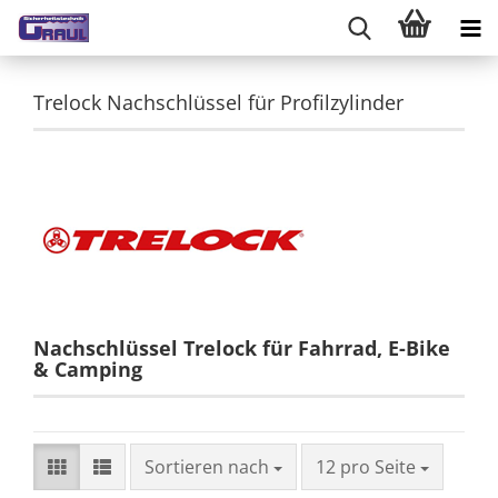
Trelock Nachschlüssel für Profilzylinder
Nachschlüssel Trelock für Fahrrad, E-Bike
& Camping
Sortieren nach
pro Seite
Sortieren nach
12 pro Seite