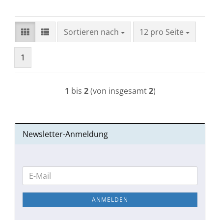
Sortieren nach
pro Seite
Sortieren nach
12 pro Seite
1
1
bis
2
(von insgesamt
2
)
Newsletter-Anmeldung
WEITER
E-
ZUR
Mail
NEWSLETTER-
ANMELDEN
ANMELDUNG