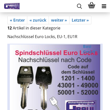
« Erster
« zurück
weiter »
Letzter »
12
Artikel in dieser Kategorie
Nachschlüssel Euro Locks, EU-1, EU1R
Basi
GmbH