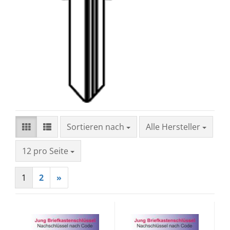
Sortieren nach
Sortieren nach
Alle Hersteller
pro Seite
12 pro Seite
1
2
»