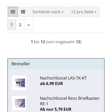
Sortieren nach
pro Seite
Sortieren nach
12 pro Seite
1
2
»
1
bis
12
(von insgesamt
13
)
Bestseller
Nachschlüssel LAS-TK-KT
ab 6,99 EUR
Nachschlüssel Renz Briefkasten
RE-1
Ab nur 5,79 EUR