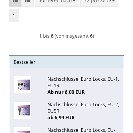
Sortieren nach
pro Seite
Sortieren nach
12 pro Seite
1
1
bis
6
(von insgesamt
6
)
Bestseller
Nachschlüssel Euro Locks, EU-1,
EU1R
Ab nur 6,00 EUR
Nachschlüssel Euro Locks, EU-2,
EU5R
ab 6,99 EUR
Nachschlüssel Euro Locks, EU-