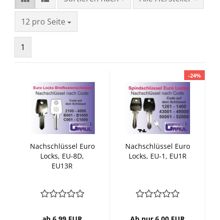
pro Seite
12 pro Seite
1
-24%
Nachschlüssel Euro
Nachschlüssel Euro
Locks, EU-8D,
Locks, EU-1, EU1R
EU13R
ab 6,99 EUR
Ab nur 6,00 EUR