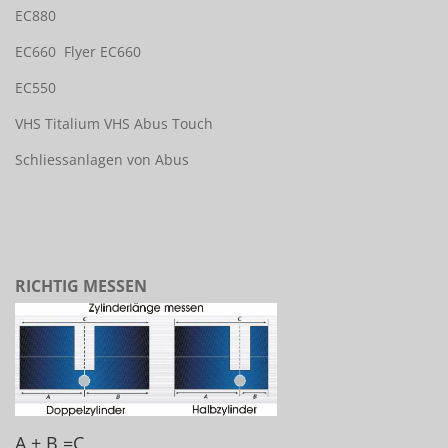
EC880
EC660
Flyer EC660
EC550
VHS Titalium
VHS Abus Touch
Schliessanlagen von Abus
RICHTIG MESSEN
A + B =C