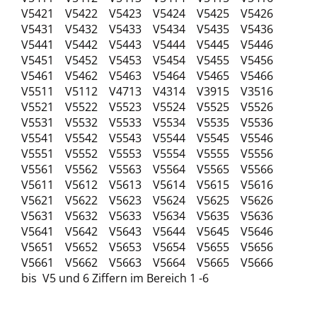
V5421 V5422 V5423 V5424 V5425 V5426
V5431 V5432 V5433 V5434 V5435 V5436
V5441 V5442 V5443 V5444 V5445 V5446
V5451 V5452 V5453 V5454 V5455 V5456
V5461 V5462 V5463 V5464 V5465 V5466
V5511 V5112 V4713 V4314 V3915 V3516
V5521 V5522 V5523 V5524 V5525 V5526
V5531 V5532 V5533 V5534 V5535 V5536
V5541 V5542 V5543 V5544 V5545 V5546
V5551 V5552 V5553 V5554 V5555 V5556
V5561 V5562 V5563 V5564 V5565 V5566
V5611 V5612 V5613 V5614 V5615 V5616
V5621 V5622 V5623 V5624 V5625 V5626
V5631 V5632 V5633 V5634 V5635 V5636
V5641 V5642 V5643 V5644 V5645 V5646
V5651 V5652 V5653 V5654 V5655 V5656
V5661 V5662 V5663 V5664 V5665 V5666
bis V5 und 6 Ziffern im Bereich 1 -6