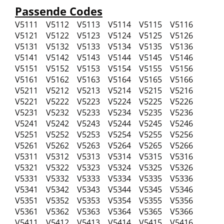
Passende Codes
V5111 V5112 V5113 V5114 V5115 V5116
V5121 V5122 V5123 V5124 V5125 V5126
V5131 V5132 V5133 V5134 V5135 V5136
V5141 V5142 V5143 V5144 V5145 V5146
V5151 V5152 V5153 V5154 V5155 V5156
V5161 V5162 V5163 V5164 V5165 V5166
V5211 V5212 V5213 V5214 V5215 V5216
V5221 V5222 V5223 V5224 V5225 V5226
V5231 V5232 V5233 V5234 V5235 V5236
V5241 V5242 V5243 V5244 V5245 V5246
V5251 V5252 V5253 V5254 V5255 V5256
V5261 V5262 V5263 V5264 V5265 V5266
V5311 V5312 V5313 V5314 V5315 V5316
V5321 V5322 V5323 V5324 V5325 V5326
V5331 V5332 V5333 V5334 V5335 V5336
V5341 V5342 V5343 V5344 V5345 V5346
V5351 V5352 V5353 V5354 V5355 V5356
V5361 V5362 V5363 V5364 V5365 V5366
V5411 V5412 V5413 V5414 V5415 V5416