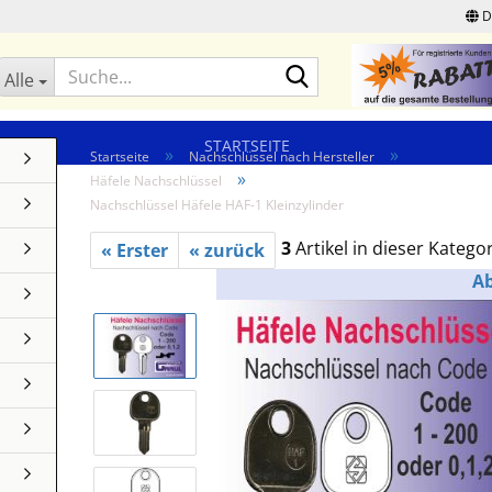
D
Suche...
Alle
STARTSEITE
»
»
Startseite
Nachschlüssel nach Hersteller
»
Häfele Nachschlüssel
Nachschlüssel Häfele HAF-1 Kleinzylinder
3
Artikel in dieser Katego
« Erster
« zurück
A