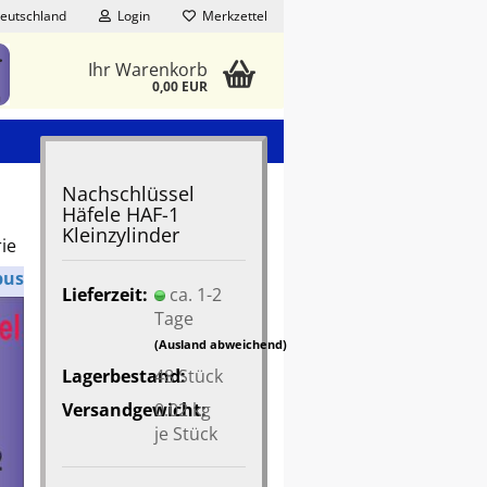
eutschland
Login
Merkzettel
Ihr Warenkorb
0,00 EUR
Nachschlüssel
Häfele HAF-1
Kleinzylinder
rie
bus
Lieferzeit:
ca. 1-2
Tage
(Ausland abweichend)
Lagerbestand:
48
Stück
Versandgewicht:
0.02
kg
je Stück