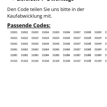
Den Code teilen Sie uns bitte in der
Kaufabwicklung mit.
Passende Codes:
31001
31002
31003
31004
31005
31006
31007
31008
31009
3
31021
31022
31023
31024
31025
31026
31027
31028
31029
3
31041
31042
31043
31044
31045
31046
31047
31048
31049
3
31061
31062
31063
31064
31065
31066
31067
31068
31069
3
31081
31082
31083
31084
31085
31086
31087
31088
31089
3
31101
31102
31103
31104
31105
31106
31107
31108
31109
3