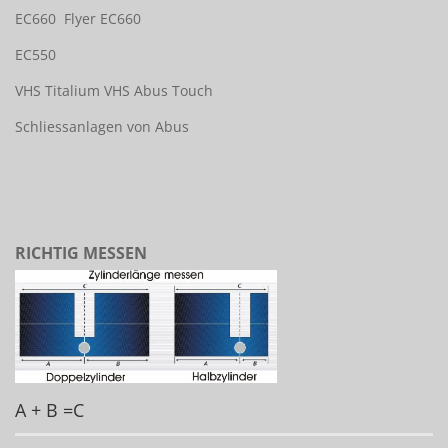
EC660
Flyer EC660
EC550
VHS Titalium
VHS Abus Touch
Schliessanlagen von Abus
RICHTIG MESSEN
A + B =C