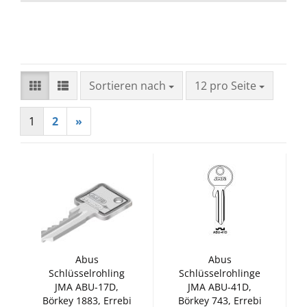
Sortieren nach
pro Seite
Sortieren nach
12 pro Seite
1
2
»
Abus
Abus
Schlüsselrohling
Schlüsselrohlinge
JMA ABU-17D,
JMA ABU-41D,
Börkey 1883, Errebi
Börkey 743, Errebi