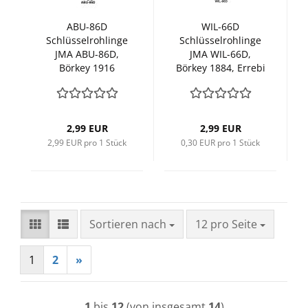
ABU-86D
WIL-66D
Schlüsselrohlinge
Schlüsselrohlinge
JMA ABU-86D,
JMA WIL-66D,
Börkey 1916
Börkey 1884, Errebi
WI5D1
2,99 EUR
2,99 EUR
2,99 EUR pro 1 Stück
0,30 EUR pro 1 Stück
Sortieren nach
pro Seite
Sortieren nach
12 pro Seite
1
2
»
1
bis
12
(von insgesamt
14
)