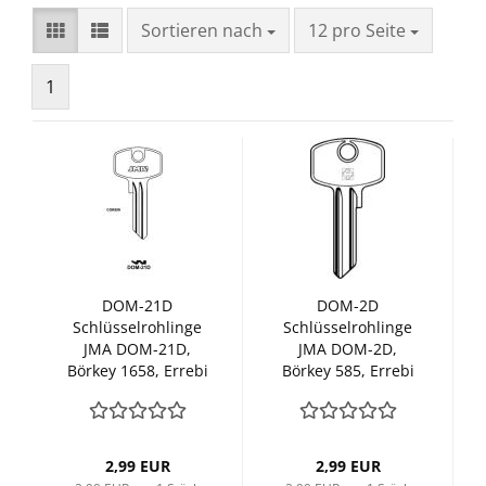
Sortieren nach
pro Seite
Sortieren nach
12 pro Seite
1
DOM-21D
DOM-2D
Schlüsselrohlinge
Schlüsselrohlinge
JMA DOM-21D,
JMA DOM-2D,
Börkey 1658, Errebi
Börkey 585, Errebi
DM5RN
DM5DN
2,99 EUR
2,99 EUR