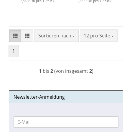
2,99 EUR pro 1 Stück
2,99 EUR pro 1 Stück
Sortieren nach
pro Seite
Sortieren nach
12 pro Seite
1
1
bis
2
(von insgesamt
2
)
Newsletter-Anmeldung
WEITER
E-
ZUR
Mail