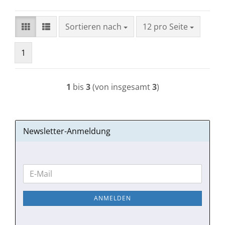
Sortieren nach
pro Seite
Sortieren nach
12 pro Seite
1
1
bis
3
(von insgesamt
3
)
Newsletter-Anmeldung
WEITER
E-
ZUR
Mail
NEWSLETTER-
ANMELDEN
ANMELDUNG