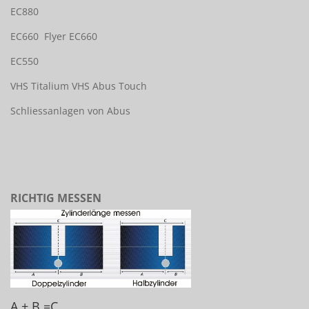
EC880
EC660
Flyer EC660
EC550
VHS Titalium
VHS Abus Touch
Schliessanlagen von Abus
RICHTIG MESSEN
A + B =C