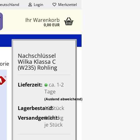
eutschland
Login
Merkzettel
Ihr Warenkorb
0,00 EUR
Nachschlüssel
Wilka Klassa C
orie
(W235) Rohling
Lieferzeit:
ca. 1-2
Tage
(Ausland abweichend)
Lagerbestand:
10
Stück
Versandgewicht:
0.046
kg
je Stück