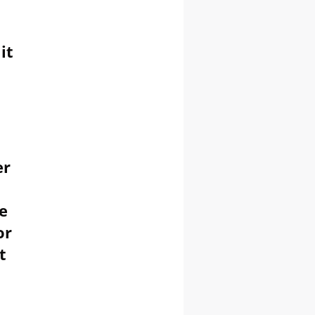
it
er
de
or
t