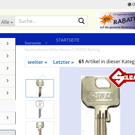
D
Suche...
Alle
STARTSEITE
»
Startseite
Nachschlüssel Wilka Klassa C (W235) Rohling
61
Artikel in dieser Kateg
weiter »
Letzter »