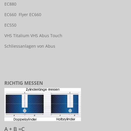
EC880
EC660
Flyer EC660
EC550
VHS Titalium
VHS Abus Touch
Schliessanlagen von Abus
RICHTIG MESSEN
A + B =C