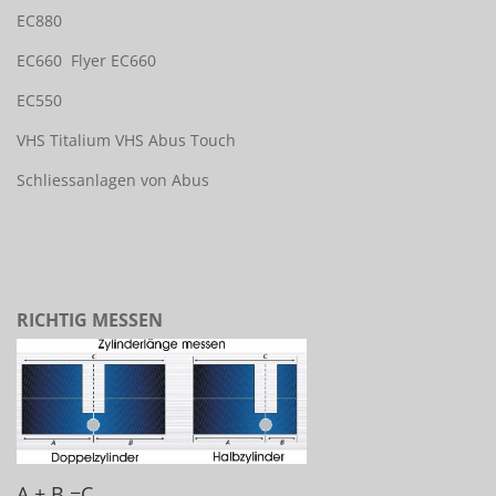
EC880
EC660
Flyer EC660
EC550
VHS Titalium
VHS Abus Touch
Schliessanlagen von Abus
RICHTIG MESSEN
A + B =C