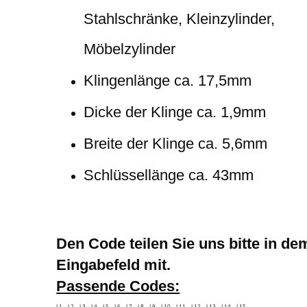
Stahlschränke, Kleinzylinder,
Möbelzylinder
Klingenlänge ca. 17,5mm
Dicke der Klinge ca. 1,9mm
Breite der Klinge ca. 5,6mm
Schlüssellänge ca. 43mm
Den Code teilen Sie uns bitte in de
Eingabefeld mit.
Passende Codes:
L1 L2 L3 L4 L5 L6 L7 L8 L9 L10 L11 L12 L13 L14 L15