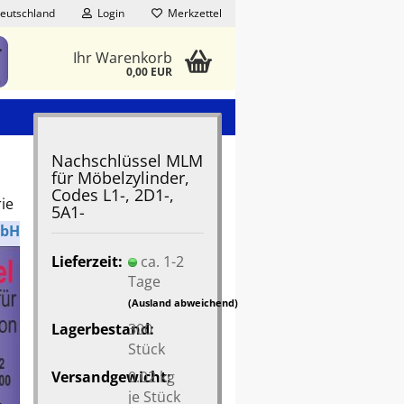
eutschland
Login
Merkzettel
Ihr Warenkorb
0,00 EUR
Nachschlüssel MLM
für Möbelzylinder,
Codes L1-, 2D1-,
rie
5A1-
mbH
Lieferzeit:
ca. 1-2
Tage
(Ausland abweichend)
Lagerbestand:
300
Stück
Versandgewicht:
0.02
kg
je Stück