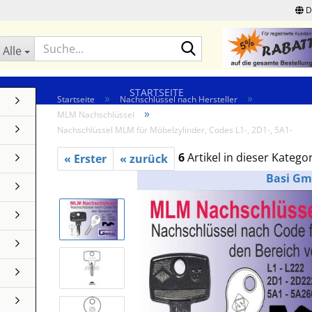
D
Suche...
Alle
STARTSEITE
»
»
Startseite
Nachschlüssel nach Hersteller
»
MLM Nachschlüssel
Nachschlüssel MLM für Möbelzylinder, Codes L1-, 2D1-, 5A1-
6
Artikel in dieser Katego
« Erster
« zurück
Basi G