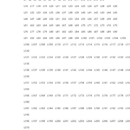
L16 L17 L18 L19 L20 L21 L22 L23 L24 L25 L26 L27 L28 L29 L30
L31 L32 L33 L34 L35 L36 L37 L38 L39 L40 L41 L42 L43 L44 L45
L46 L47 L48 L49 L50 L51 L52 L53 L54 L55 L56 L57 L58 L59 L60
L61 L62 L63 L64 L65 L66 L67 L68 L69 L70 L71 L72 L73 L74 L75
L76 L77 L78 L79 L80 L81 L82 L83 L84 L85 L86 L87 L88 L89 L90
L91 L92 L93 L94 L95 L96 L97 L98 L99 L100 L101 L102 L103 L104 L105
L106 L107 L108 L109 L110 L111 L112 L113 L114 L115 L116 L117 L118 L1
L120
L121 L122 L123 L124 L125 L126 L127 L128 L129 L130 L131 L132 L133 L1
L135
L136 L137 L138 L139 L140 L141 L142 L143 L144 L145 L146 L147 L148 L1
L150
L151 L152 L153 L154 L155 L156 L157 L158 L159 L160 L161 L162 L163 L1
L165
L166 L167 L168 L169 L170 L171 L172 L173 L174 L175 L176 L177 L178 L1
L180
L181 L182 L183 L184 L185 L186 L187 L188 L189 L190 L191 L192 L193 L1
L195
L196 L197 L198 L199 L200 L201 L202 L203 L204 L205 L206 L207 L208 L2
L210