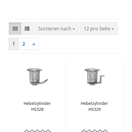
Sortieren nach
pro Seite
Sortieren nach
12 pro Seite
1
2
»
Hebelzylinder
Hebelzylinder
HS328
HS329