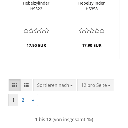
Hebelzylinder
Hebelzylinder
HS322
HS358
17,90 EUR
17,90 EUR
Sortieren nach
pro Seite
Sortieren nach
12 pro Seite
1
2
»
1
bis
12
(von insgesamt
15
)