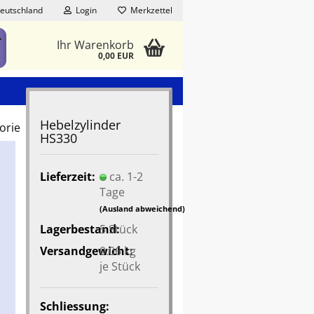
eutschland
Login
Merkzettel
Ihr Warenkorb
0,00 EUR
Hebelzylinder
orie
HS330
Lieferzeit:
ca. 1-2
Tage
(Ausland abweichend)
Lagerbestand:
5
Stück
Versandgewicht:
0.06
kg
je Stück
Schliessung: