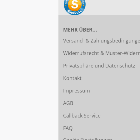
MEHR ÜBER...
Versand- & Zahlungsbedingung
Widerrufsrecht & Muster-Widerr
Privatsphäre und Datenschutz
Kontakt
Impressum
AGB
Callback Service
FAQ