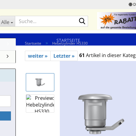
D
Suche...
Alle
STARTSEITE
»
Startseite
Hebelzylinder HS330
61
Artikel in dieser Kateg
weiter »
Letzter »