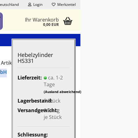
eutschland
Login
Merkzettel
Ihr Warenkorb
0,00 EUR
Hebelzylinder
HS331
Artikel in dieser Kategorie
mbH
Lieferzeit:
ca. 1-2
Tage
(Ausland abweichend)
Lagerbestand:
5
Stück
Versandgewicht:
0.06
kg
je Stück
Schliessung: