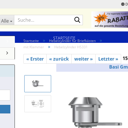
D
Suche...
Alle
STARTSEITE
»
»
Startseite
Hebelzylinder für Briefkästen
»
mit Klammer
Hebelzylinder HS331
15
« Erster
« zurück
weiter »
Letzter »
Basi G