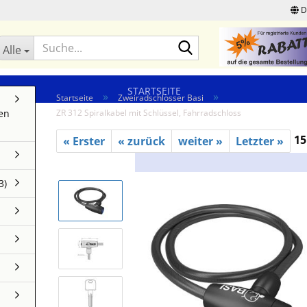
D
Suche...
Alle
STARTSEITE
»
»
Startseite
Zweiradschlösser Basi
en
ZR 312 Spiralkabel mit Schlüssel, Fahrradschloss
15
« Erster
« zurück
weiter »
Letzter »
3)