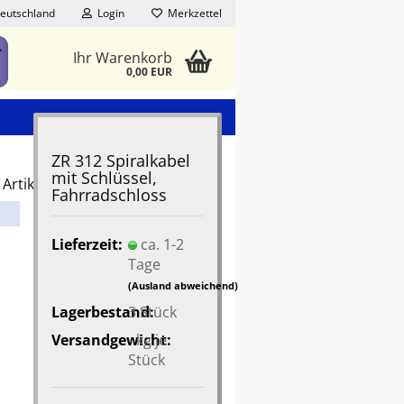
eutschland
Login
Merkzettel
Ihr Warenkorb
0,00 EUR
ZR 312 Spiralkabel
mit Schlüssel,
Artikel in dieser Kategorie
Fahrradschloss
Lieferzeit:
ca. 1-2
Tage
(Ausland abweichend)
Lagerbestand:
3
Stück
Versandgewicht:
-
kg je
Stück