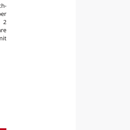
ch-
ber
 2
hre
mit