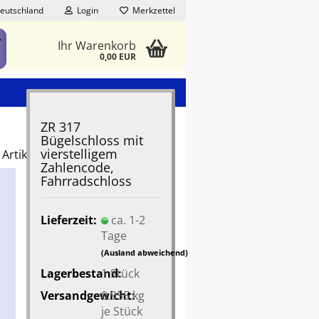
eutschland
Login
Merkzettel
Ihr Warenkorb
0,00 EUR
ZR 317
Bügelschloss mit
vierstelligem
Artikel in dieser Kategorie
Zahlencode,
Fahrradschloss
Lieferzeit:
ca. 1-2
Tage
(Ausland abweichend)
Lagerbestand:
1
Stück
Versandgewicht:
0.955
kg
je Stück