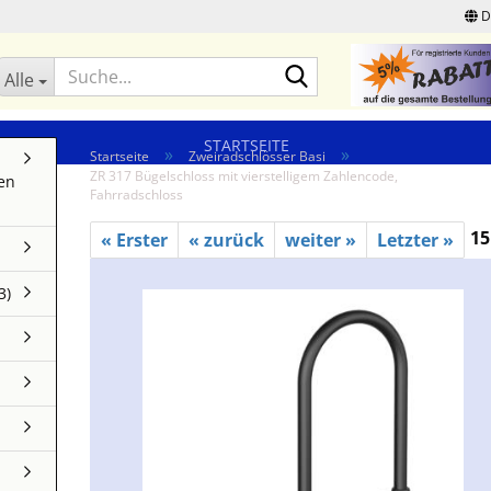
D
Suche...
Alle
STARTSEITE
»
»
Startseite
Zweiradschlösser Basi
ZR 317 Bügelschloss mit vierstelligem Zahlencode,
en
Fahrradschloss
15
« Erster
« zurück
weiter »
Letzter »
3)