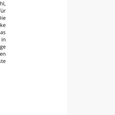
hl,
für
ie
ike
as
in
nge
en
ste