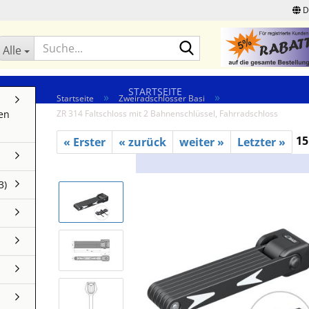
D
Suche...
Alle
STARTSEITE
»
»
Startseite
Zweiradschlösser Basi
en
ZR 314 Faltschloss mit 2 Bahnenschlüssel, Fahrradschloss
15
« Erster
« zurück
weiter »
Letzter »
3)