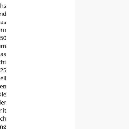
chs
nd
as
rn
950
im
as
cht
225
ll
en
ie
er
mit
ch
ng