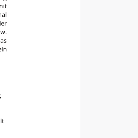
mit
al
er
w.
Das
eln
g
lt