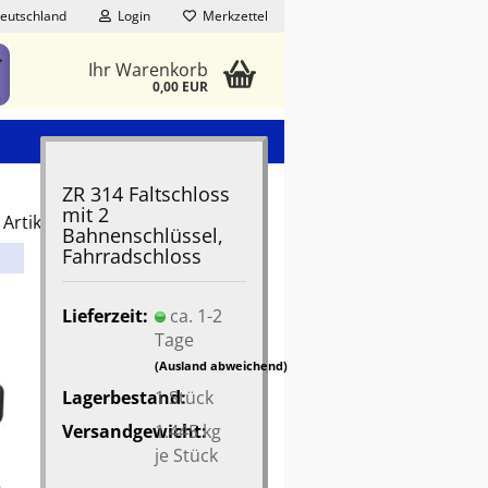
eutschland
Login
Merkzettel
Ihr Warenkorb
0,00 EUR
ZR 314 Faltschloss
mit 2
Artikel in dieser Kategorie
Bahnenschlüssel,
Fahrradschloss
Lieferzeit:
ca. 1-2
Tage
(Ausland abweichend)
Lagerbestand:
1
Stück
Versandgewicht:
1.445
kg
je Stück