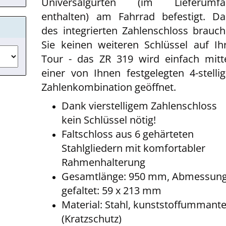
Universalgurten (im Lieferumfa
enthalten) am Fahrrad befestigt. D
des integrierten Zahlenschloss brauc
Sie keinen weiteren Schlüssel auf Ih
Tour - das ZR 319 wird einfach mitt
einer von Ihnen festgelegten 4-stelli
Zahlenkombination geöffnet.
Dank vierstelligem Zahlenschloss
kein Schlüssel nötig!
Faltschloss aus 6 gehärteten
Stahlgliedern mit komfortabler
Rahmenhalterung
Gesamtlänge: 950 mm, Abmessun
gefaltet: 59 x 213 mm
Material: Stahl, kunststoffummante
(Kratzschutz)