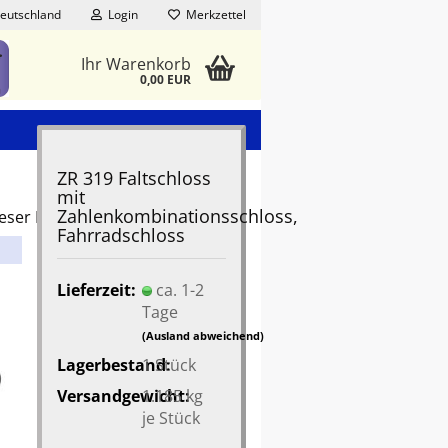
eutschland
Login
Merkzettel
Ihr Warenkorb
0,00 EUR
ZR 319 Faltschloss
mit
Zahlenkombinationsschloss,
ieser Kategorie
Fahrradschloss
Lieferzeit:
ca. 1-2
Tage
(Ausland abweichend)
Lagerbestand:
1
Stück
Versandgewicht:
1.185
kg
je Stück