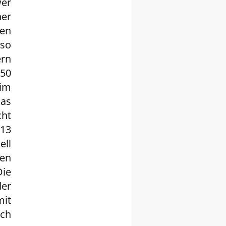
wer
er
en
 so
ern
950
im
as
cht
213
ll
en
ie
er
mit
ch