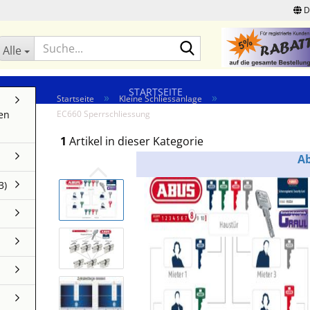
D
Suche...
Alle
STARTSEITE
»
»
Startseite
Kleine Schliessanlage
en
EC660 Sperrschliessung
1
Artikel in dieser Kategorie
A
3)