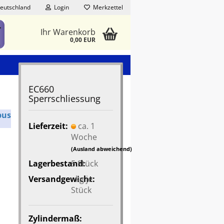
eutschland
Login
Merkzettel
Ihr Warenkorb
0,00 EUR
EC660
Sperrschliessung
bus
Lieferzeit:
ca. 1
Woche
(Ausland abweichend)
Lagerbestand:
5
Stück
Versandgewicht:
-
kg je
Stück
Zylindermaß: