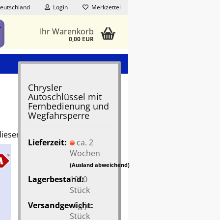
eutschland
Login
Merkzettel
Ihr Warenkorb
0,00 EUR
Chrysler
Autoschlüssel mit
Fernbedienung und
Wegfahrsperre
dieser Kategorie
Lieferzeit:
ca. 2
Wochen
(Ausland abweichend)
Lagerbestand:
1000
Stück
Versandgewicht:
-
kg je
Stück