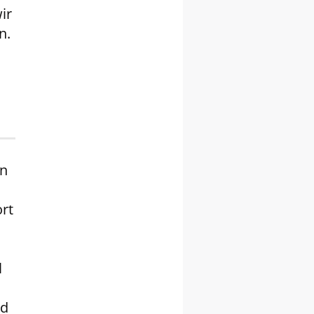
ir
n.
en
.
ort
l
nd