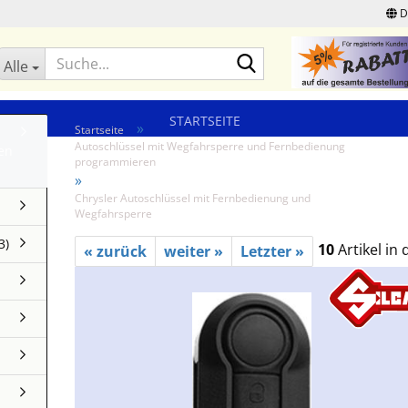
D
Suche...
Alle
STARTSEITE
»
Startseite
Autoschlüssel mit Wegfahrsperre und Fernbedienung
en
programmieren
»
Chrysler Autoschlüssel mit Fernbedienung und
Wegfahrsperre
3)
10
Artikel in 
« zurück
weiter »
Letzter »