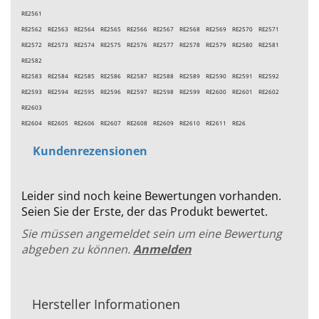
RE2561
RE2562 RE2563 RE2564 RE2565 RE2566 RE2567 RE2568 RE2569 RE2570 RE2571
RE2572 RE2573 RE2574 RE2575 RE2576 RE2577 RE2578 RE2579 RE2580 RE2581
RE2582
RE2583 RE2584 RE2585 RE2586 RE2587 RE2588 RE2589 RE2590 RE2591 RE2592
RE2593 RE2594 RE2595 RE2596 RE2597 RE2598 RE2599 RE2600 RE2601 RE2602
RE2603
RE2604 RE2605 RE2606 RE2607 RE2608 RE2609 RE2610 RE2611 RE26
Kundenrezensionen
Leider sind noch keine Bewertungen vorhanden.
Seien Sie der Erste, der das Produkt bewertet.
Sie müssen angemeldet sein um eine Bewertung
abgeben zu können.
Anmelden
Hersteller Informationen