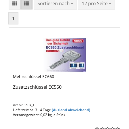
Sortieren nach
pro Seite
Sortieren nach
12 pro Seite
1
Mehrschlüssel EC660
Zusatzschlüssel EC550
Art.Nr.: Zus_1
Lieferzeit: ca. 3 - 4 Tage
(Ausland abweichend)
Versandgewicht:
0,02
kg je Stück