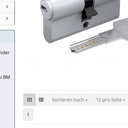
inder
si BM
Sortieren nach
pro Seite
Sortieren nach
12 pro Seite
1