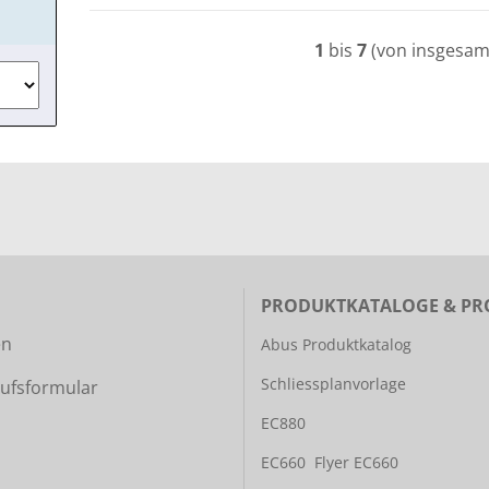
1
bis
7
(von insgesa
PRODUKTKATALOGE & PR
en
Abus Produktkatalog
Schliessplanvorlage
ufsformular
EC880
EC660
Flyer EC660