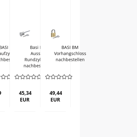
BASI BM
Basi BM
BASI BM
ufzylinder
Aussen
Vorhangschloss
hbestellen
Rundzylinder
nachbestellen
nachbestellen
9
45,34
49,44
EUR
EUR