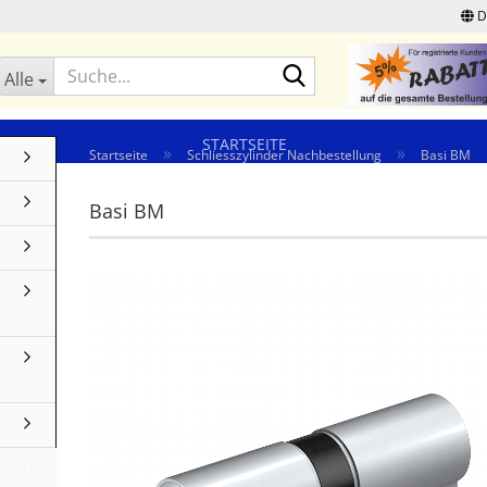
D
Suche...
Alle
STARTSEITE
»
»
Startseite
Schliesszylinder Nachbestellung
Basi BM
Basi BM