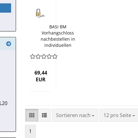
BASI BM
Vorhangschloss
nachbestellen in
individuellen
Gleichschliessung
69,44
EUR
GL20
Sortieren nach
pro Seite
Sortieren nach
12 pro Seite
1