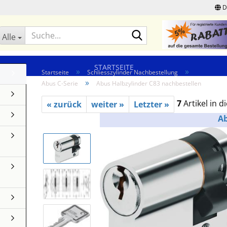
D
Suche...
Alle
STARTSEITE
»
»
Startseite
Schliesszylinder Nachbestellung
»
Abus C-Serie
Abus Halbzylinder C83 nachbestellen
7
Artikel in d
« zurück
weiter »
Letzter »
A