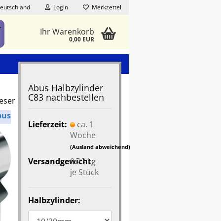
eutschland
Login
Merkzettel
Ihr Warenkorb
0,00 EUR
Abus Halbzylinder
C83 nachbestellen
ieser Kategorie
bus
Lieferzeit:
ca. 1
Woche
(Ausland abweichend)
Versandgewicht:
0.23
kg
je Stück
Halbzylinder: