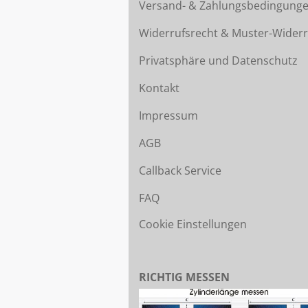
Versand- & Zahlungsbedingung
Widerrufsrecht & Muster-Widerr
Privatsphäre und Datenschutz
Kontakt
Impressum
AGB
Callback Service
FAQ
Cookie Einstellungen
RICHTIG MESSEN