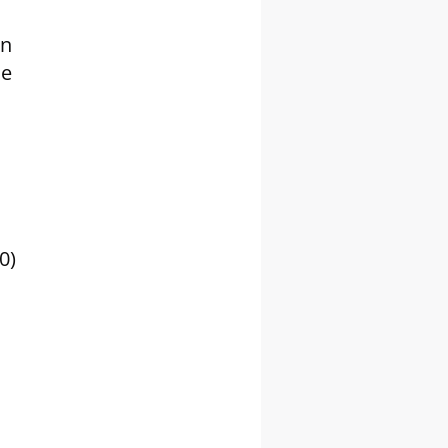
en
se
0)