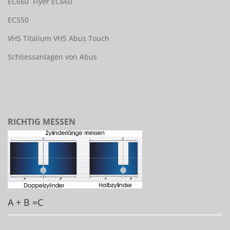
EC660
Flyer EC660
EC550
VHS Titalium
VHS Abus Touch
Schliessanlagen von Abus
RICHTIG MESSEN
A + B =C