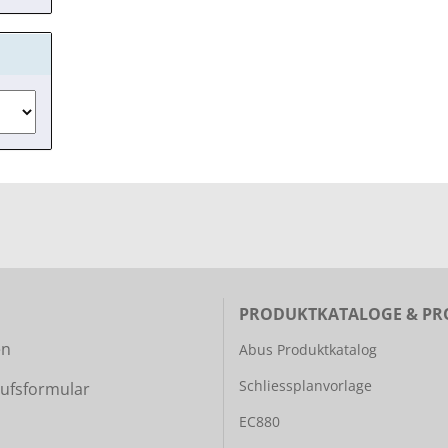
PRODUKTKATALOGE & PR
en
Abus Produktkatalog
Schliessplanvorlage
ufsformular
EC880