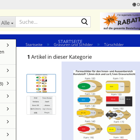
D
Suche...
Alle
STARTSEITE
»
»
Startseite
Gravuren und Schilder
Türschilder
en
1
Artikel in dieser Kategorie
3)