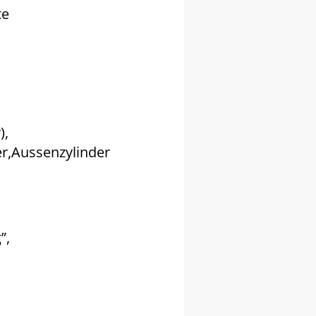
te
),
er,Aussenzylinder
”,