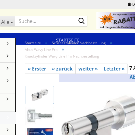
D
Suche...
Alle
STARTSEITE
»
»
Startseite
Schliesszylinder Nachbestellung
»
Abus Wavy Line Pro
Knaufzylinder Wavy Line Pro Nachbestellung
7
A
« Erster
« zurück
weiter »
Letzter »
A