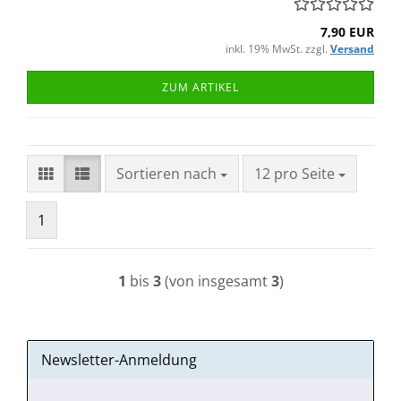
7,90 EUR
inkl. 19% MwSt. zzgl.
Versand
ZUM ARTIKEL
Sortieren nach
pro Seite
Sortieren nach
12 pro Seite
1
1
bis
3
(von insgesamt
3
)
Newsletter-Anmeldung