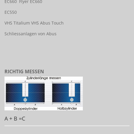
EC660
Flyer EC660
EC550
VHS Titalium
VHS Abus Touch
Schliessanlagen von Abus
RICHTIG MESSEN
A + B =C