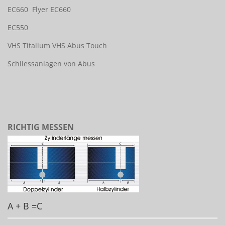
EC660
Flyer EC660
EC550
VHS Titalium
VHS Abus Touch
Schliessanlagen von Abus
RICHTIG MESSEN
A + B =C