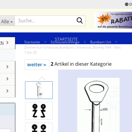
D
Suche...
Alle
STARTSEITE
»
»
»
Startseite
Schlüsselrohlinge
Buntbart Uni
3)
Zimmertür-Schlüssel,Buntbart, Universal, Börkey 946 - Nrn.
1 bis 20
2
Artikel in dieser Kategorie
weiter »