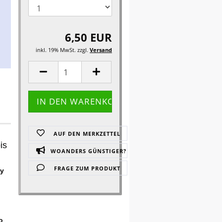
6,50 EUR
inkl. 19% MwSt. zzgl.
Versand
AUF DEN MERKZETTEL
is
WOANDERS GÜNSTIGER?
FRAGE ZUM PRODUKT
ey
o