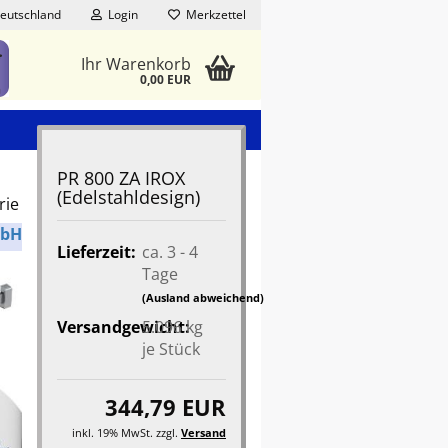
eutschland
Login
Merkzettel
Ihr Warenkorb
0,00 EUR
PR 800 ZA IROX
(Edelstahldesign)
rie
mbH
Lieferzeit:
ca. 3 - 4
Tage
(Ausland abweichend)
Versandgewicht:
5.096
kg
je Stück
344,79 EUR
inkl. 19% MwSt. zzgl.
Versand