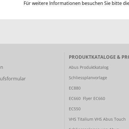
Für weitere Informationen besuchen Sie bitte di
PRODUKTKATALOGE & PR
en
Abus Produktkatalog
Schliessplanvorlage
ufsformular
EC880
EC660
Flyer EC660
EC550
VHS Titalium
VHS Abus Touch