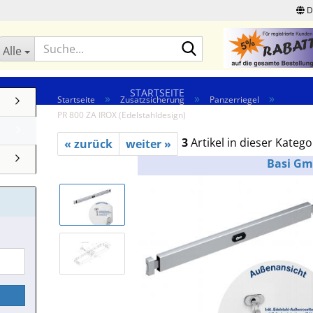
D
Suche...
Alle
STARTSEITE
»
»
»
Startseite
Zusatzsicherung
Panzerriegel
PR 800 ZA IROX (Edelstahldesign)
3
Artikel in dieser Katego
« zurück
weiter »
Basi G