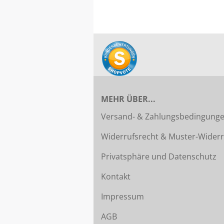
MEHR ÜBER...
Versand- & Zahlungsbedingung
Widerrufsrecht & Muster-Widerr
Privatsphäre und Datenschutz
Kontakt
Impressum
AGB